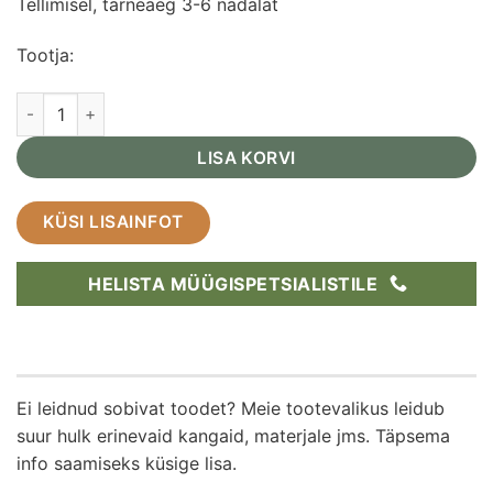
Tellimisel, tarneaeg 3-6 nädalat
Tootja:
Laualamp Curve / beež kogus
LISA KORVI
KÜSI LISAINFOT
HELISTA MÜÜGISPETSIALISTILE
Ei leidnud sobivat toodet? Meie tootevalikus leidub
suur hulk erinevaid kangaid, materjale jms. Täpsema
info saamiseks küsige lisa.