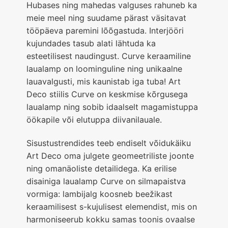
Hubases ning mahedas valguses rahuneb ka
meie meel ning suudame pärast väsitavat
tööpäeva paremini lõõgastuda. Interjööri
kujundades tasub alati lähtuda ka
esteetilisest naudingust. Curve keraamiline
laualamp on loominguline ning unikaalne
lauavalgusti, mis kaunistab iga tuba! Art
Deco stiilis Curve on keskmise kõrgusega
laualamp ning sobib idaalselt magamistuppa
öökapile või elutuppa diivanilauale.
Sisustustrendides teeb endiselt võidukäiku
Art Deco oma julgete geomeetriliste joonte
ning omanäoliste detailidega. Ka erilise
disainiga laualamp Curve on silmapaistva
vormiga: lambijalg koosneb beežikast
keraamilisest s-kujulisest elemendist, mis on
harmoniseerub kokku samas toonis ovaalse