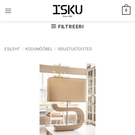
Skip
to
0
content
FILTREERI
ESILEHT
/
KODUMÖÖBEL
/
SISUSTUSTOOTED