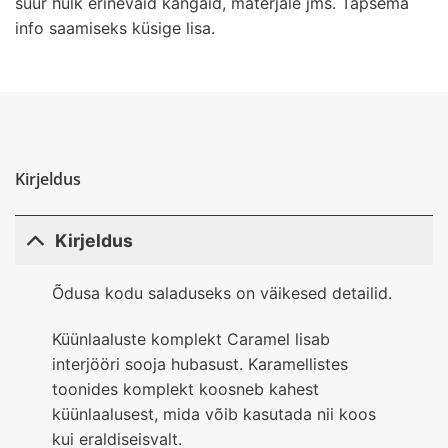
suur hulk erinevaid kangaid, materjale jms. Täpsema
info saamiseks küsige lisa.
Kirjeldus
Kirjeldus
Õdusa kodu saladuseks on väikesed detailid.
Küünlaaluste komplekt Caramel lisab
interjööri sooja hubasust. Karamellistes
toonides komplekt koosneb kahest
küünlaalusest, mida võib kasutada nii koos
kui eraldiseisvalt.