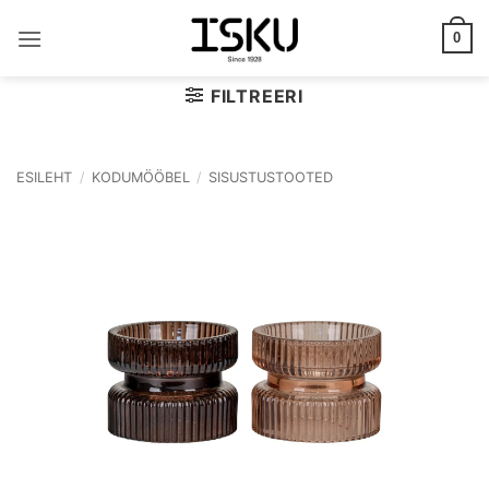
Skip
to
0
content
FILTREERI
ESILEHT
/
KODUMÖÖBEL
/
SISUSTUSTOOTED