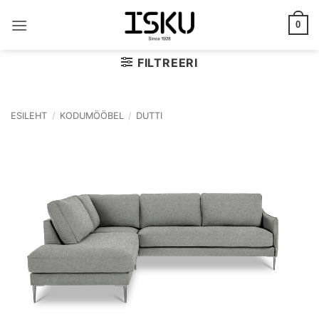
Skip
to
0
content
FILTREERI
ESILEHT
/
KODUMÖÖBEL
/
DUTTI