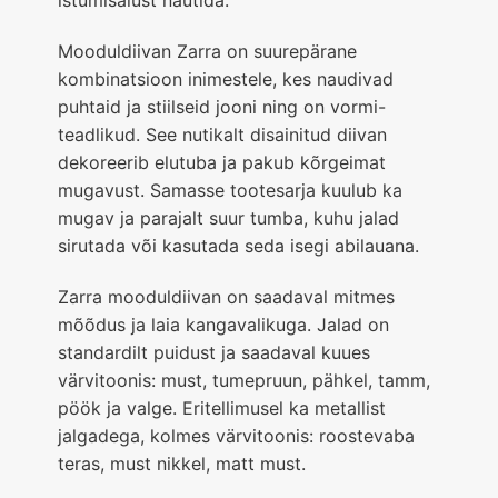
istumisalust nautida.
Mooduldiivan Zarra on suurepärane
kombinatsioon inimestele, kes naudivad
puhtaid ja stiilseid jooni ning on vormi-
teadlikud. See nutikalt disainitud diivan
dekoreerib elutuba ja pakub kõrgeimat
mugavust. Samasse tootesarja kuulub ka
mugav ja parajalt suur tumba, kuhu jalad
sirutada või kasutada seda isegi abilauana.
Zarra mooduldiivan on saadaval mitmes
mõõdus ja laia kangavalikuga. Jalad on
standardilt puidust ja saadaval kuues
värvitoonis: must, tumepruun, pähkel, tamm,
pöök ja valge. Eritellimusel ka metallist
jalgadega, kolmes värvitoonis: roostevaba
teras, must nikkel, matt must.