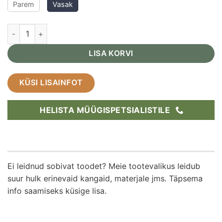
Parem
Vasak
Mooduldiivan Zarra 252x218cm kogus
LISA KORVI
KÜSI LISAINFOT
HELISTA MÜÜGISPETSIALISTILE
Ei leidnud sobivat toodet? Meie tootevalikus leidub
suur hulk erinevaid kangaid, materjale jms. Täpsema
info saamiseks küsige lisa.