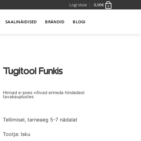
Logi sisse
0,00
€
0
SAALINÄIDISED
BRÄNDID
BLOGI
Tugitool Funkis
Hinnad e-poes võivad erineda hindadest
tavakauplustes
Tellimisel, tarneaeg 5-7 nädalat
Tootja: Isku