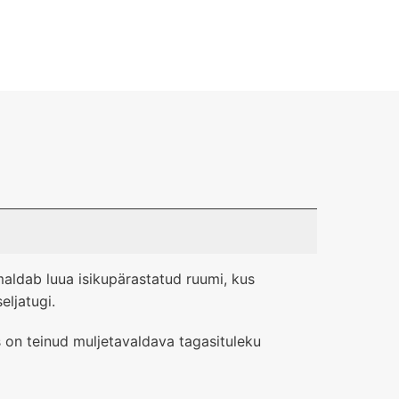
aldab luua isikupärastatud ruumi, kus
eljatugi.
s on teinud muljetavaldava tagasituleku