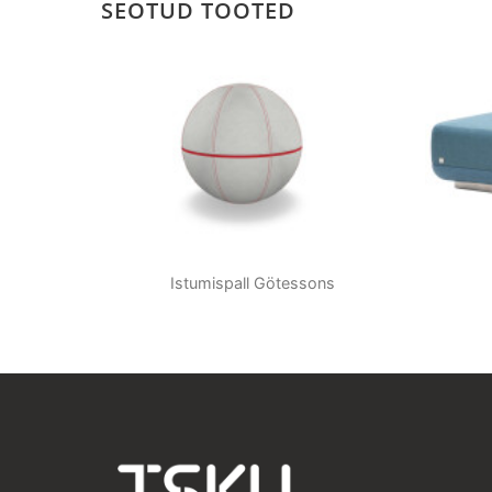
SEOTUD TOOTED
Istumispall Götessons