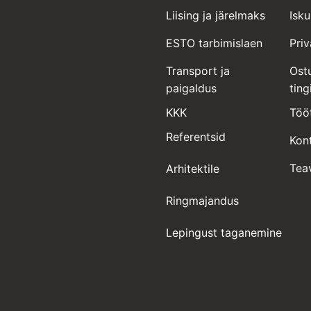
Liising ja järelmaks
Isku
ESTO tarbimislaen
Pri
Transport ja
Ostu
paigaldus
tin
KKK
Töö
Referentsid
Kon
Tea
Arhitektile
Ringmajandus
Lepingust taganemine