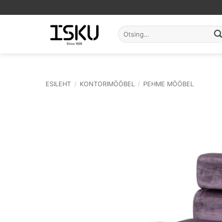
Skip
to
content
Otsi:
ESILEHT
/
KONTORIMÖÖBEL
/
PEHME MÖÖBEL