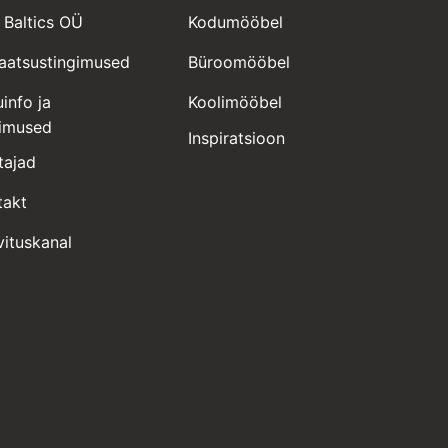
 Baltics OÜ
Kodumööbel
vaatsustingimused
Büroomööbel
info ja
Koolimööbel
gimused
Inspiratsioon
tajad
takt
vituskanal