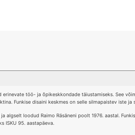
d erinevate töö- ja õpikeskkondade täiustamiseks. See võim
ina. Funkise disaini keskmes on selle silmapaistev iste ja s
 ja algselt loodud Raimo Räsäneni poolt 1976. aastal. Funki
aks ISKU 95. aastapäeva.