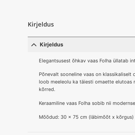
Kirjeldus
Kirjeldus
Elegantsusest õhkav vaas Folha üllatab int
Põnevalt sooneline vaas on klassikalisel
loob meeleolu ka täiesti omaette elutoas r
kõrred.
Keraamiline vaas Folha sobib nii modernsess
Mõõdud: 30 x 75 cm (läbimõõt x kõrgus)