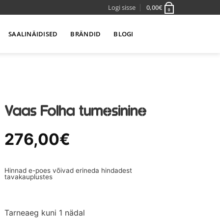
Logi sisse
0,00
€
0
SAALINÄIDISED
BRÄNDID
BLOGI
Vaas Folha tumesinine
276,00
€
Hinnad e-poes võivad erineda hindadest
tavakauplustes
Tarneaeg kuni 1 nädal