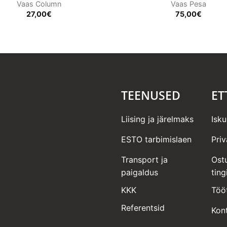
Vaas Column
Vaas Pesa
27,00
€
75,00
€
TEENUSED
ET
Liising ja järelmaks
Isku
ESTO tarbimislaen
Pri
Transport ja
Ostu
paigaldus
tin
KKK
Töö
Referentsid
Kon