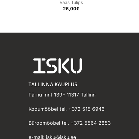
Vaas Tulips
26,00
€
TALLINNA KAUPLUS
Pärnu mnt 139F 11317 Tallinn
Kodumööbel tel.
+372 515 6946
Büroomööbel tel.
+372 5564 2853
e-mail:
isku@isku.ee