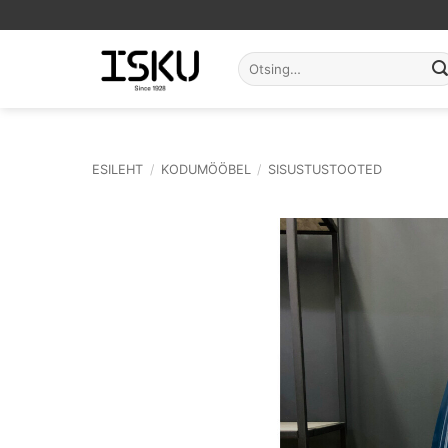
Skip
to
content
Otsi:
ESILEHT
/
KODUMÖÖBEL
/
SISUSTUSTOOTED