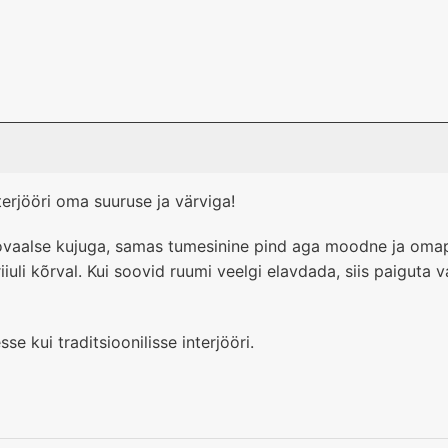
erjööri oma suuruse ja värviga!
t ovaalse kujuga, samas tumesinine pind aga moodne ja om
iiuli kõrval. Kui soovid ruumi veelgi elavdada, siis paiguta
e kui traditsioonilisse interjööri.