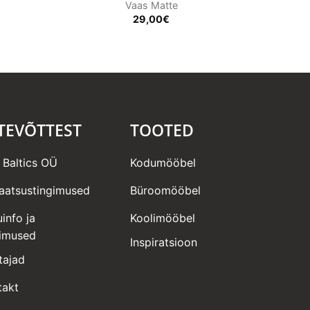
Vaas Matte
29,00
€
TEVÕTTEST
TOOTED
 Baltics OÜ
Kodumööbel
vaatsustingimused
Büroomööbel
info ja
Koolimööbel
gimused
Inspiratsioon
tajad
takt