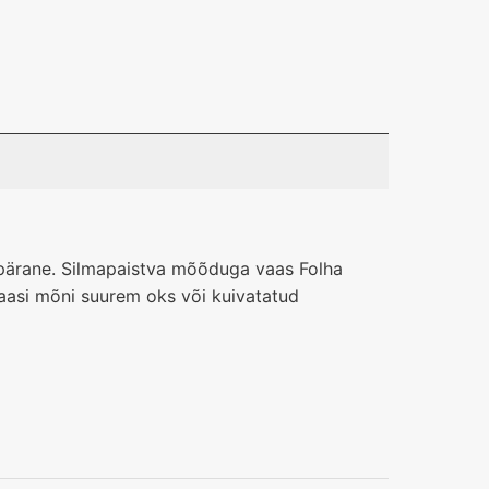
apärane. Silmapaistva mõõduga vaas Folha
 vaasi mõni suurem oks või kuivatatud