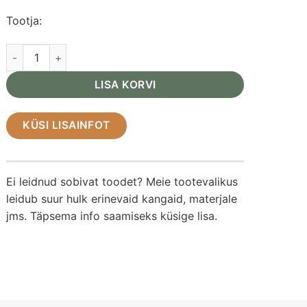
Tootja:
Vaas Folha tumesinine kogus
LISA KORVI
KÜSI LISAINFOT
Ei leidnud sobivat toodet? Meie tootevalikus
leidub suur hulk erinevaid kangaid, materjale
jms. Täpsema info saamiseks küsige lisa.